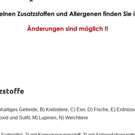
zstoffe
nhaltiges Getreide, B) Krebstiere, C) Eier, D) Fische, E) Erdnüss
xid und Sulfit, M) Lupinen, N) Weichtiere
 Farbmittel, 2) mit Konservierungsstoff, 3) mit Antioxidationsmit