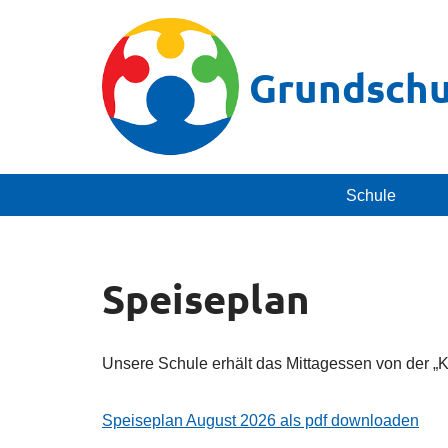
Zum
Grundschu
Inhalt
springen
Schule
Speiseplan
Unsere Schule erhält das Mittagessen von der „K
Speiseplan August 2026 als pdf downloaden