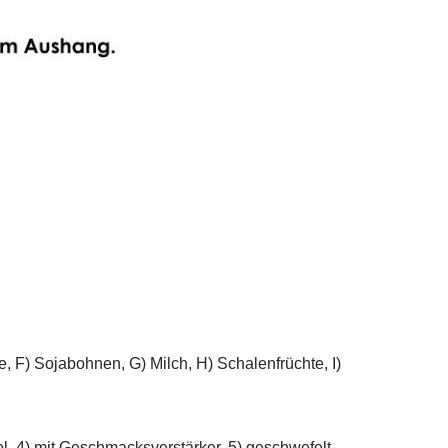
e, F) Sojabohnen, G) Milch, H) Schalenfrüchte, I)
tel, 4) mit Geschmacksverstärker, 5) geschwefelt,